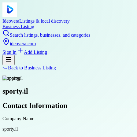
Ideovera
Listings & local discovery
Business Listing
Search listings, businesses, and categories
ideovera.com
Sign In
Add Listing
<-
Back to
Business Listing
shopping
sporty.il
Contact Information
Company Name
sporty.il