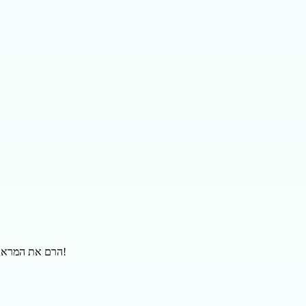
שדרג את המשחק הטכנולוגי שלך עם קולקציית Tech Brass המסוגננת של Sportyil.co.il. הרם את המראה שלך עם העיצובים הספורטיביים והשיקים שלנו. קנה עכשיו!