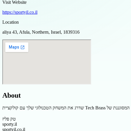
Visit Website
https://sportyil.co.il
Location
aliya 43, Afula, Northern, Israel, 1839316
About
טק פליז
sporty.il
sportyil.co.il