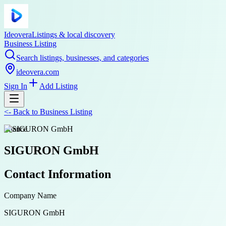
Ideovera
Listings & local discovery
Business Listing
Search listings, businesses, and categories
ideovera.com
Sign In
Add Listing
<-
Back to
Business Listing
finance
SIGURON GmbH
Contact Information
Company Name
SIGURON GmbH