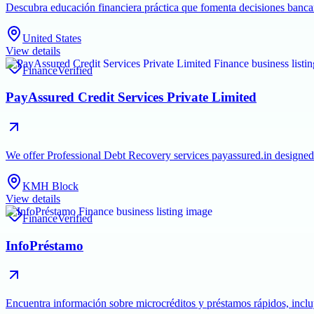
Descubra educación financiera práctica que fomenta decisiones banca
United States
View details
Finance
Verified
PayAssured Credit Services Private Limited
We offer Professional Debt Recovery services payassured.in designed 
KMH Block
View details
Finance
Verified
InfoPréstamo
Encuentra información sobre microcréditos y préstamos rápidos, incluy