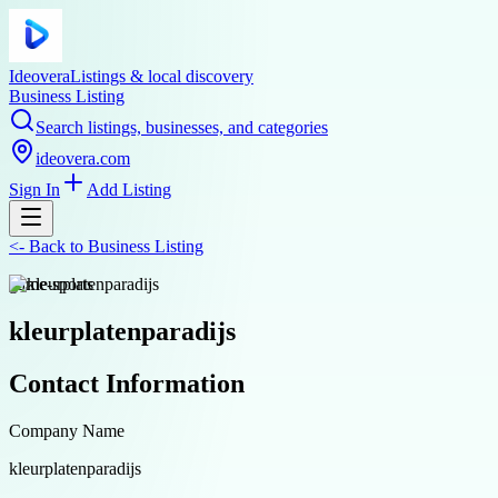
Ideovera
Listings & local discovery
Business Listing
Search listings, businesses, and categories
ideovera.com
Sign In
Add Listing
<-
Back to
Business Listing
game-sports
kleurplatenparadijs
Contact Information
Company Name
kleurplatenparadijs