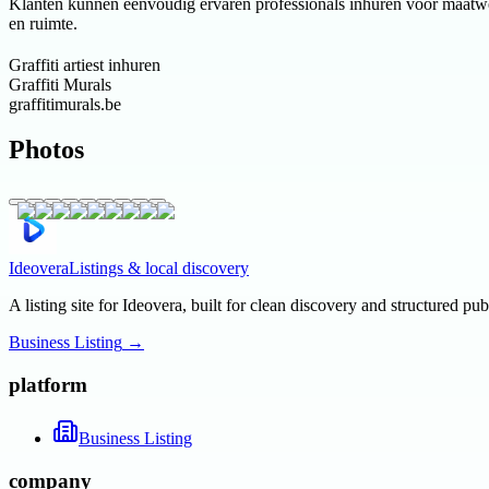
Klanten kunnen eenvoudig ervaren professionals inhuren voor maatwerk.
en ruimte.
Graffiti artiest inhuren
Graffiti Murals
graffitimurals.be
Photos
Ideovera
Listings & local discovery
A listing site for Ideovera, built for clean discovery and structured pub
Business Listing
→
platform
Business Listing
company