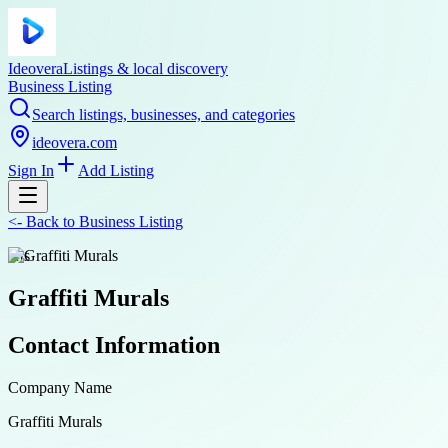
Ideovera
Listings & local discovery
Business Listing
Search listings, businesses, and categories
ideovera.com
Sign In
Add Listing
<-
Back to
Business Listing
arts
Graffiti Murals
Contact Information
Company Name
Graffiti Murals