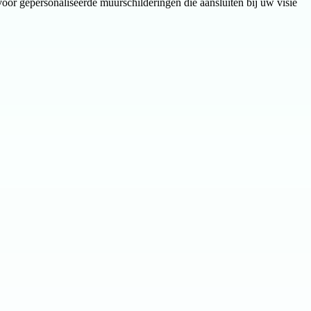
voor gepersonaliseerde muurschilderingen die aansluiten bij uw visie