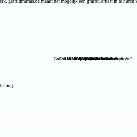
 graffitimurals.be maakt het mogelijk een graffiti-artiest in te huren 
lishing.