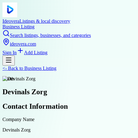
Ideovera
Listings & local discovery
Business Listing
Search listings, businesses, and categories
ideovera.com
Sign In
Add Listing
<-
Back to
Business Listing
health
Devinals Zorg
Contact Information
Company Name
Devinals Zorg