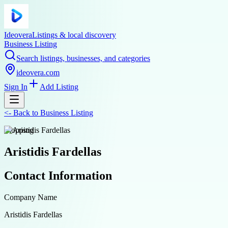
Ideovera
Listings & local discovery
Business Listing
Search listings, businesses, and categories
ideovera.com
Sign In
Add Listing
<-
Back to
Business Listing
shopping
Aristidis Fardellas
Contact Information
Company Name
Aristidis Fardellas