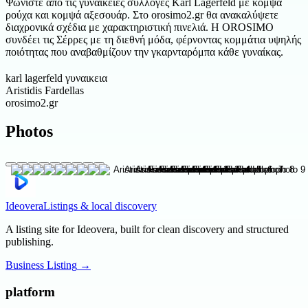
Ψωνίστε από τις γυναικείες συλλογές Karl Lagerfeld με κομψά
ρούχα και κομψά αξεσουάρ. Στο orosimo2.gr θα ανακαλύψετε
διαχρονικά σχέδια με χαρακτηριστική πινελιά. Η OROSIMO
συνδέει τις Σέρρες με τη διεθνή μόδα, φέρνοντας κομμάτια υψηλής
ποιότητας που αναβαθμίζουν την γκαρνταρόμπα κάθε γυναίκας.
karl lagerfeld γυναικεια
Aristidis Fardellas
orosimo2.gr
Photos
Ideovera
Listings & local discovery
A listing site for Ideovera, built for clean discovery and structured
publishing.
Business Listing
→
platform