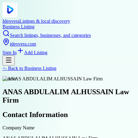
Ideovera
Listings & local discovery
Business Listing
Search listings, businesses, and categories
ideovera.com
Sign In
Add Listing
<-
Back to
Business Listing
finance
ANAS ABDULALIM ALHUSSAIN Law
Firm
Contact Information
Company Name