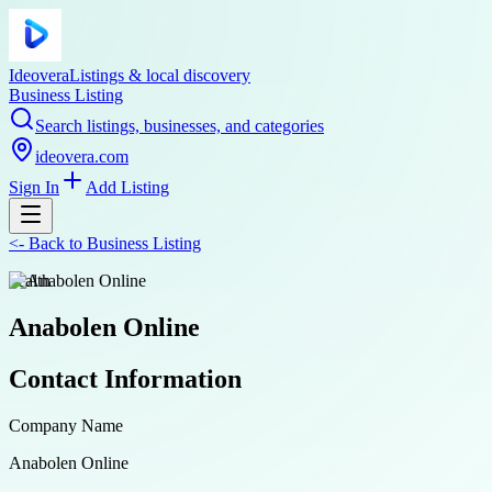
Ideovera
Listings & local discovery
Business Listing
Search listings, businesses, and categories
ideovera.com
Sign In
Add Listing
<-
Back to
Business Listing
health
Anabolen Online
Contact Information
Company Name
Anabolen Online